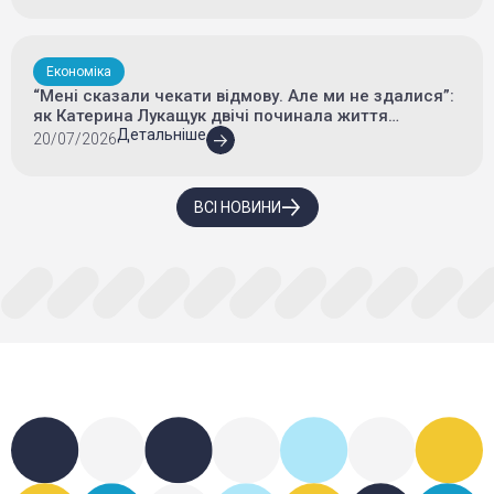
Економіка
“Мені сказали чекати відмову. Але ми не здалися”:
як Катерина Лукащук двічі починала життя
спочатку – а тепер продовжує боротися за власний
Детальніше
20/07/2026
бізнес
ВСІ НОВИНИ