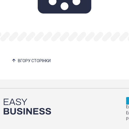
ВГОРУ СТОРІНКИ
Е
Е
Р