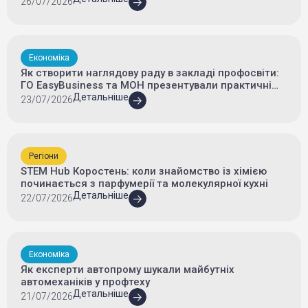
26/07/2026
Економіка
Як створити наглядову раду в закладі профосвіти:
ГО EasyBusiness та МОН презентували практичні
онлайн-інструменти
Детальніше
23/07/2026
Регіони
STEM Hub Коростень: коли знайомство із хімією
починається з парфумерії та молекулярної кухні
Детальніше
22/07/2026
Економіка
Як експерти автопрому шукали майбутніх
автомеханіків у профтеху
Детальніше
21/07/2026