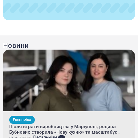
Новини
Економіка
Після втрати виробництва у Маріуполі, родина
Бубнових створила «Нову кухню» та масштабує
food-бізнес у Славутичі
Детальніше