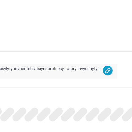
https://easybusiness.in.ua/podolaty-terytorialni-nerivnosti-mizh-rehionamy-posylyty-ievrointehratsiyni-protsesy-ta-pryshvydshyty-pisliavoienne-vidnovlennia-ukrainy-dopomozhe-vprovadzhennia-kontseptsii-poliusiv-zrostannia-doslid/