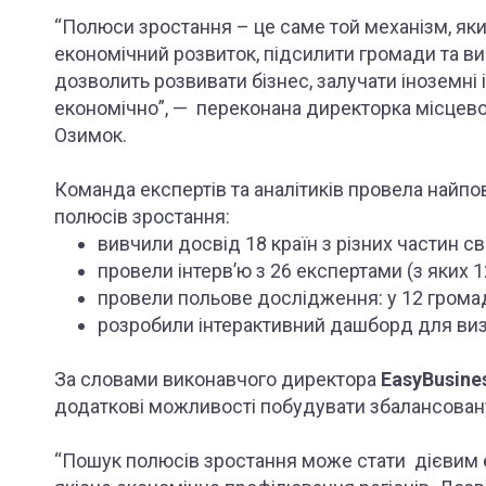
“Полюси зростання – це саме той механізм, як
економічний розвиток, підсилити громади та ви
дозволить розвивати бізнес, залучати іноземні 
економічно”, — переконана директорка місцево
Озимок.
Команда експертів та аналітиків провела найп
полюсів зростання:
вивчили досвід 18 країн з різних частин сві
провели інтерв’ю з 26 експертами (з яких 1
провели польове дослідження: у 12 грома
розробили інтерактивний дашборд для визн
За словами виконавчого директора
EasyBusine
додаткові можливості побудувати збалансовану
“Пошук полюсів зростання може стати дієвим 