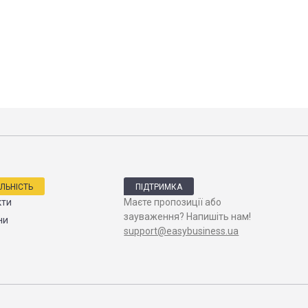
ЯЛЬНІСТЬ
ПІДТРИМКА
кти
Маєте пропозиції або
зауваження? Напишіть нам!
ни
support@easybusiness.ua