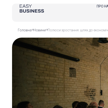
ПРО Н
Головна
Новини
Полюси зростання: шлях до економічн