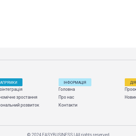
НАПРЯМКИ
ІНФОРМАЦІЯ
ДІ
оінтеграція
Головна
Проє
номічне зростання
Про нас
Нови
іональний розвиток
Контакти
© 2024 EASYBUSINESS | All rights reserved