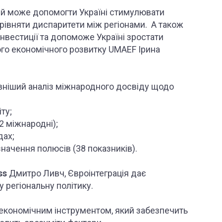
ий може допомогти Україні стимулювати
рівняти диспаритети між регіонами. А також
інвестиції та допоможе Україні зростати
го економічного розвитку UMAEF Ірина
овніший аналіз міжнародного досвіду щодо
ту;
2 міжнародні);
дах;
ачення полюсів (38 показників).
ss
Дмитро Ливч, Євроінтеграція дає
 регіональну політику.
економічним інструментом, який забезпечить