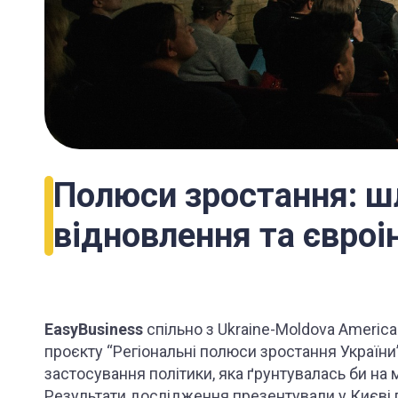
Полюси зростання: ш
відновлення та євроін
EasyBusiness
спільно з Ukraine-Moldova America
проєкту “Регіональні полюси зростання Украї
застосування політики, яка ґрунтувалась би на 
Результати дослідження презентували у Києві 