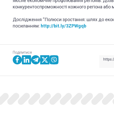
якісне економічне профілювання регіонів. Доз
конкурентоспроможності кожного регіона або м
Дослідження “Полюси зростання: шлях до еконо
посиланням:
http://bit.ly/3ZPWgqb
Поділитися