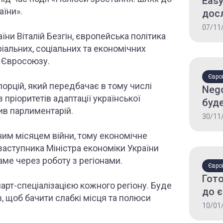
Easy
аїни».
досл
спр
07/11
їни Віталій Безгін, європейська політика
коор
іальних, соціальних та економічних
євро
и Євросоюзу.
Євроі
орцій, який передбачає в тому числі
Nego
 пріоритетів адаптації української
буде
чив парлиментарій.
шлях
30/11
ним місяцем війни, тому економічне
заступника Міністра економіки України
ме через роботу з регіонами.
Євроі
Гото
арт-спеціалізацією кожного регіону. Буде
до є
в, щоб бачити слабкі місця та полюси
всеу
10/01