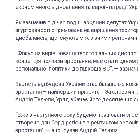
економічного відновлення та євроінтеграції Укр
Як зазначив під час події народний депутат Укра
згуртованості спрямована на вирішення територ
дисбалансів, що існують між різними регіонам
“Фокус на вирівнюванні територіальних диспроп
концепція полюсів зростання, має стати одним з
регіональної політики до підходів ЄС”, — зазна
Вартість відбудови України стає більшою з кож
зростання – найперший пріоритет. За словами 
Андрія Телюпи, Уряд вбачає його досягнення са
“Вже з наступного року будемо працювати зі см
створено дашборд регіонів з рейтингом регіоні
зростання”, — анонсував Андрій Телюпа.