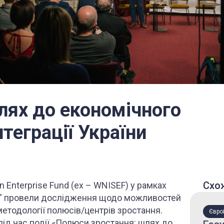
лях до економічного
теграції України
Схо
n Enterprise Fund (ex – WNISEF) у рамках
ни” провели дослідження щодо можливостей
методології полюсів/центрів зростання.
Євроі
під час події «Полюси зростання: шлях до