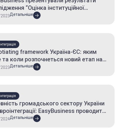
Business презентували результати
ідження “Оцінка інституційної
оможності Урядового офісу
Детальніше
/2023
динації європейської та
атлантичної інтеграції”
нтеграція
tiating framework Україна-ЄС: яким
 та коли розпочнеться новий етап на
у до вступу
Детальніше
/2023
нтеграція
вність громадського сектору України
вроінтеграції: EasyBusiness проводить
країнське опитування
Детальніше
/2024