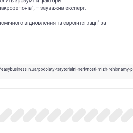
волить зрозуміти фактори
акрорегіонів”, – зауважив експерт.
мічного відновлення та євроінтеграції” за