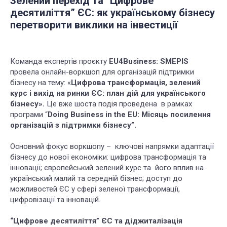
Зелений перехід та “Цифрове
десятиліття” ЄС: як українському бізнесу
перетворити виклики на інвестиції
Команда експертів проєкту
EU4Business: SMEPIS
провела онлайн-воркшоп для організацій підтримки
бізнесу на тему:
«
Цифрова трансформація, зелений
курс і вихід на ринки ЄС: план дій для українського
бізнесу».
Це вже шоста подія проведена
в рамках
програми “
Doing Business in the EU: Місяць посилення
організацій з підтримки бізнесу”.
Основний фокус воркшопу – ключові напрямки адаптації
бізнесу до нової економіки: цифрова трансформація та
інновації; європейський зелений курс та його вплив на
український малий та середній бізнес; доступ до
можливостей ЄС у сфері зеленої трансформації,
цифровізації та інновацій.
“Цифрове десятиліття” ЄС та діджиталізація