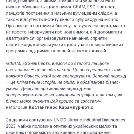
Серед викликів, з якими стикаються українські МСП:
низька обізнаність щодо вимог CBAM, ESG-звітності,
ланцюгів постачання з низьким вуглецевим слідом, а
також відсутність інституційного супроводу на місцях.
Організації з підтримки бізнесу, на думку експерта, мають
не просто інформувати про нові вимоги, а й допомагати
адаптуватися: організовувати навчання, сприяти
сертифікації, консультувати щодо участі в європейських
програмах підтримки інновацій та екотехнологій.
«
CBAM, ESG-звітність, вимоги до сталого ланцюга
постачання — це не абстракція. Це нова реальність для
кожного бізнесу, який хоче експортувати. Зелений перехід
— це кліматична історія, не опція, а обов’язкова бізнес-
умова. Дискусія про зелений перехід має
зосереджуватися не на уникненні штрафів, а на тому, як
бізнес може очолити цей процес та зростати
», —
наголосив
Костантинос Карампурніотіс
.
За даними опитування
UNIDO Ukraine Industrial Diagnostics
2023, майже половина опитаних українських малих та
середніх підприємств зацікавлені у запровадженні