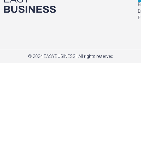
Е
Е
Р
© 2024 EASYBUSINESS | All rights reserved