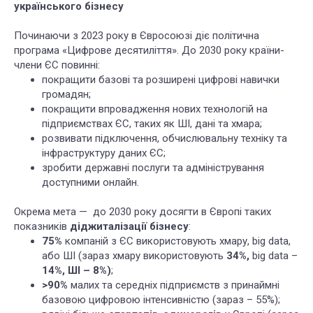
українського бізнесу
Починаючи з 2023 року в Євросоюзі діє політична
програма «Цифрове десятиліття». До 2030 року країни-
члени ЄС повинні:
покращити базові та розширені цифрові навички
громадян;
покращити впровадження нових технологій на
підприємствах ЄС, таких як ШІ, дані та хмара;
розвивати підключення, обчислювальну техніку та
інфраструктуру даних ЄС;
зробити державні послуги та адміністрування
доступними онлайн.
Окрема мета — до 2030 року досягти в Європі таких
показників
діджиталізації бізнесу
:
75%
компаній з ЄС використовують хмару, big data,
або ШI (зараз хмару використовують
34%,
big data –
14%, ШІ – 8%)
;
>90%
малих та середніх підприємств з принаймні
базовою цифровою інтенсивністю (зараз – 55%);