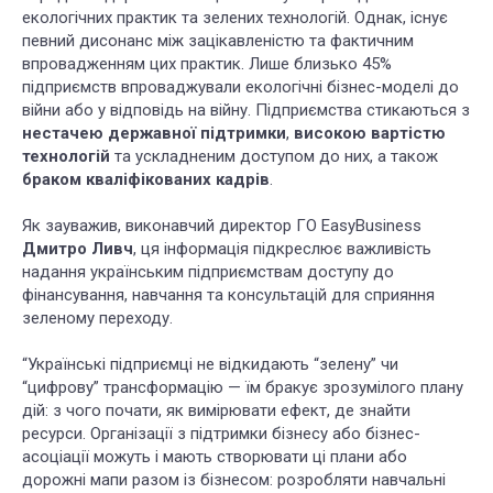
екологічних практик та зелених технологій. Однак, існує
певний дисонанс між зацікавленістю та фактичним
впровадженням цих практик. Лише близько 45%
підприємств впроваджували екологічні бізнес-моделі до
війни або у відповідь на війну. Підприємства стикаються з
нестачею державної підтримки
,
високою вартістю
технологій
та ускладненим доступом до них, а також
браком кваліфікованих кадрів
.
Як зауважив, виконавчий директор ГО EasyBusiness
Дмитро Ливч
, ця інформація підкреслює важливість
надання українським підприємствам доступу до
фінансування, навчання та консультацій для сприяння
зеленому переходу.
“Українські підприємці не відкидають “зелену” чи
“цифрову” трансформацію — їм бракує зрозумілого плану
дій: з чого почати, як вимірювати ефект, де знайти
ресурси. Організації з підтримки бізнесу або бізнес-
асоціації можуть і мають створювати ці плани або
дорожні мапи разом із бізнесом: розробляти навчальні