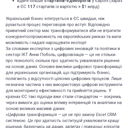
вдвічі більше
стартапів-єдинорогів
у Європі (зараз
в ЄС
117
стартапів із вартістю
> $
1 млрд)
Український бізнес інтегрується в ЄС швидше, ніж
рухається процес переговорів про вступ. Відповідно
приватний сектор має трансформуватися аби не втратити
конкурентоспроможність на європейських ринках та мати
можливість і надалі нарощувати експорт.
За словами експертки з цифрових інновацій та політики в
секторі ІКТ Анни Поболь, цифровізація — це не стільки
про технології, скільки про здатність ухвалювати рішення
на основі даних. Основні виклики цифрової трансформації
для українських організацій, що підтримують бізнес,
полягають у відсутності цілісних цифрових процесів. Лише
незначна частина з них використовує цифрові інструменти
для моніторингу ефективності та прийняття рішень. У
країнах ЄС такі підходи вже стали стандартом — зокрема,
через вимоги до оцінки впливу інтервенцій та аналітики на
основі великих масивів даних.
«
Цифрова трансформація — це не про заміну Excel CRM-
системою. Це про здатність інституцій ухвалювати кращі
рішення, базуючись на даних, запитах і поведінці клієнтів.