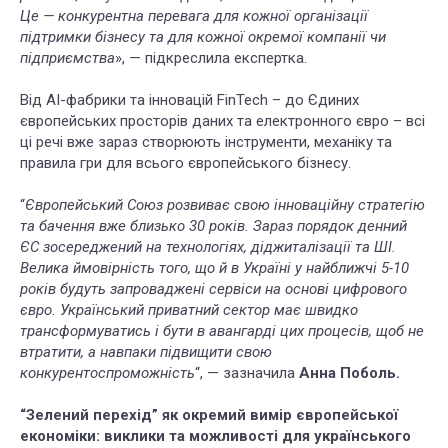
Це — конкурентна перевага для кожної організації
підтримки бізнесу та для кожної окремої компанії чи
підприємства
», — підкреслила експертка.
Від AI-фабрики та інновацій FinTech – до Єдиних
європейських просторів даних та електронного євро – всі
ці речі вже зараз створюють інструменти, механіку та
правила гри для всього європейського бізнесу.
“
Європейський Союз розвиває свою інноваційну стратегію
та бачення вже близько 30 років. Зараз порядок денний
ЄС зосереджений на технологіях, діджиталізації та ШІ.
Велика ймовірність того, що й в Україні у найближчі 5-10
років будуть запроваджені сервіси на основі цифрового
євро. Український приватний сектор має швидко
трансформуватись і бути в авангарді цих процесів, щоб не
втратити, а навпаки підвищити свою
конкурентоспроможність
“, — зазначила
Анна Поболь.
“Зелений перехід” як окремий вимір європейської
економіки: виклики та можливості для українського