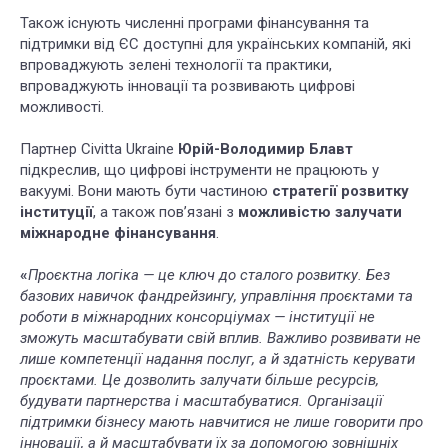
Також існують численні програми фінансування та
підтримки від ЄС доступні для українських компаній, які
впроваджують зелені технології та практики,
впроваджують інновації та розвивають цифрові
можливості.
Партнер Civitta Ukraine
Юрій-Володимир Блавт
підкреслив, що цифрові інструменти не працюють у
вакуумі. Вони мають бути частиною
стратегії розвитку
інституції
, а також пов’язані з
можливістю залучати
міжнародне фінансування
.
«
Проєктна логіка — це ключ до сталого розвитку. Без
базових навичок фандрейзингу, управління проєктами та
роботи в міжнародних консорціумах — інституції не
зможуть масштабувати свій вплив. Важливо розвивати не
лише компетенції надання послуг, а й здатність керувати
проєктами. Це дозволить залучати більше ресурсів,
будувати партнерства і масштабуватися. Організації
підтримки бізнесу мають навчитися не лише говорити про
інновації, а й масштабувати їх за допомогою зовнішніх