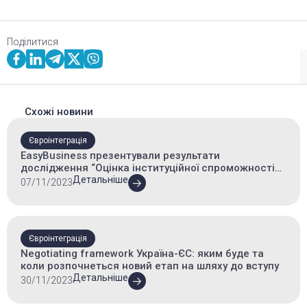
Поділитися
Схожі новини
Євроінтеграція
EasyBusiness презентували результати
дослідження “Оцінка інституційної спроможності
Урядового офісу координації європейської та
Детальніше
07/11/2023
євроатлантичної інтеграції”
Євроінтеграція
Negotiating framework Україна-ЄС: яким буде та
коли розпочнеться новий етап на шляху до вступу
Детальніше
30/11/2023