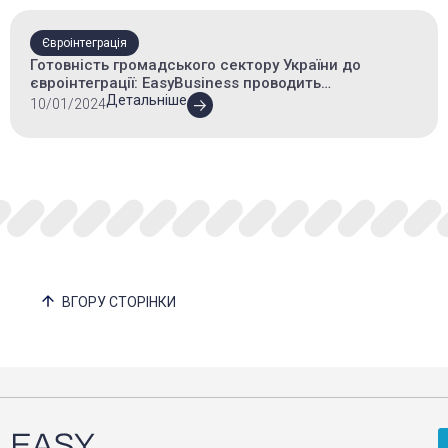
Євроінтеграція
Готовність громадського сектору України до
євроінтеграції: EasyBusiness проводить
всеукраїнське опитування
Детальніше
10/01/2024
ВГОРУ СТОРІНКИ