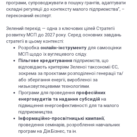
програми, супроводжувати в пошуку грантів, адаптувати
складні регуляції до контексту малого підприємства”, –
переконаний експерт.
Зелений перехід — одна з ключових цілей Стратегії
розвитку МСП до 2027 року. Серед основних завдань
стратегії в цьому контексті:
Розробка
онлайн-інструменту
для самооцінки
МСП щодо їх вуглецевого сліду.
Пільгове кредитування
підприємств, що
відповідають критеріям Зеленої таксономії ЄС,
зокрема за проєктами розподіленої генерації та/
або зберігання енергії, виробленої за
низьковуглецевими технологіями.
Програми для проведення
професійних
енергоаудитів та надання субсидій
на
підвищення енергоефективності для та малого
підприємництва.
Інформаційно-просвітницькі кампанії
,
проведення семінарів, розроблення навчальних
програм на Дія.Бізнес, та ін.