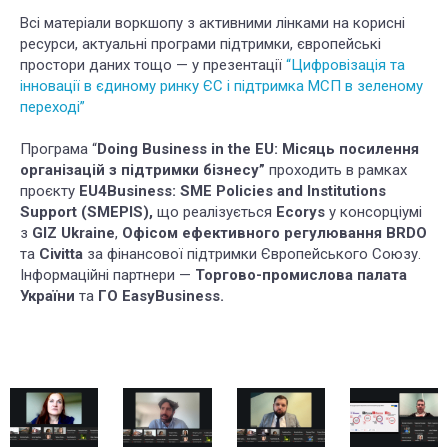
Всі матеріали воркшопу з активними лінками на корисні
ресурси, актуальні програми підтримки, європейські
простори даних тощо — у презентації
“Цифровізація та
інновації в єдиному ринку ЄС і підтримка МСП в зеленому
переході”
Програма “
Doing Business in the EU: Місяць посилення
організацій з підтримки бізнесу”
проходить в рамках
проєкту
EU4Business: SME Policies and Institutions
Support (SMEPIS),
що реалізується
Ecorys
у консорціумі
з
GIZ Ukraine
,
Офісом ефективного регулювання BRDO
та
Civitta
за фінансової підтримки Європейського Союзу.
Інформаційні партнери —
Торгово-промислова палата
України
та
ГО
EasyBusiness.