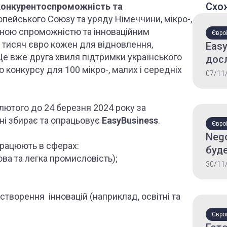
Схо
 конкурентоспроможність та
пейського Союзу та уряду Німеччини, мікро-,
ртною спроможністю та інноваційним
Євроі
0 тисяч євро кожен для відновлення,
Easy
 Це вже друга хвиля підтримки українського
досл
о конкурсу для 100 мікро-, малих і середніх
спр
07/11
коор
євро
лютого до 24 березня 2024 року за
і збирає та опрацьовує
EasyBusiness
.
Євроі
Nego
працюють в сферах:
буде
ва та легка промисловість);
шлях
30/11
створення інновацій (наприклад, освітні та
Євроі