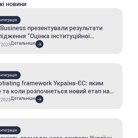
жі новини
нтеграція
Business презентували результати
ідження “Оцінка інституційної
оможності Урядового офісу
Детальніше
/2023
динації європейської та
атлантичної інтеграції”
нтеграція
tiating framework Україна-ЄС: яким
 та коли розпочнеться новий етап на
у до вступу
Детальніше
/2023
нтеграція