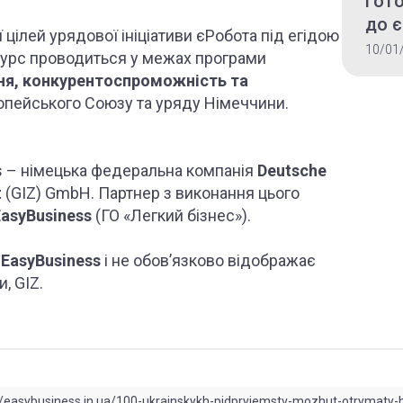
Гото
до є
 цілей урядової ініціативи єРобота під егідою
всеу
10/01
нкурс проводиться у межах програми
ння, конкурентоспроможність та
опейського Союзу та уряду Німеччини.
s – німецька федеральна компанія
Deutsche
t
(GIZ) GmbH. Партнер з виконання цього
EasyBusiness
(ГО «Легкий бізнес»).
ю
EasyBusiness
і не обов’язково відображає
, GIZ.