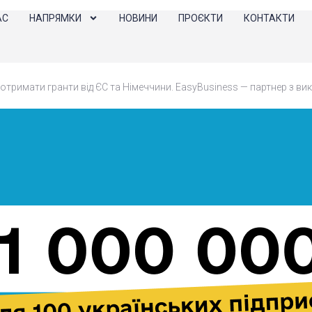
АС
НАПРЯМКИ
НОВИНИ
ПРОЄКТИ
КОНТАКТИ
отримати гранти від ЄС та Німеччини. EasyBusiness — партнер з ви