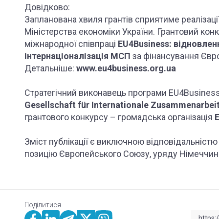
Довідково:
Запланована хвиля грантів сприятиме реалізації
Міністерства економіки України. Грантовий ко
міжнародної співпраці
EU4Business: відновле
інтернаціоналізація МСП
за фінансування Євр
Детальніше:
www.eu4business.org.ua
Стратегічний виконавець програми EU4Busines
Gesellschaft für Internationale Zusammenarbei
грантового конкурсу – громадська організація
Зміст публікації є виключною відповідальніст
позицію Європейського Союзу, уряду Німеччини
Поділитися