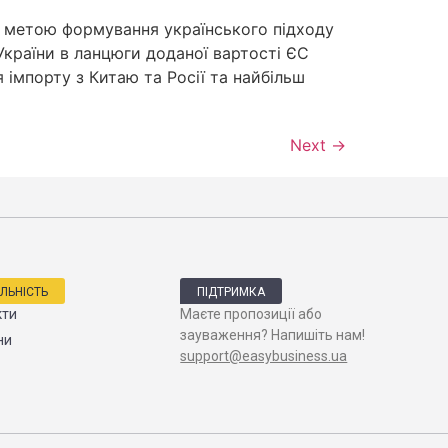
 з метою формування українського підходу
України в ланцюги доданої вартості ЄС
імпорту з Китаю та Росії та найбільш
Next
→
ЯЛЬНІСТЬ
ПІДТРИМКА
кти
Маєте пропозиції або
зауваження? Напишіть нам!
ни
support@easybusiness.ua