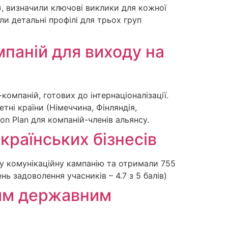
ти), визначили ключові виклики для кожної
и детальні профілі для трьох груп
паній для виходу на
-компаній, готових до інтернаціоналізації.
тні країни (Німеччина, Фінляндія,
n Plan для компаній-членів альянсу.
країнських бізнесів
у комунікаційну кампанію та отримали 755
ь задоволення учасників – 4.7 з 5 балів)
шим державним