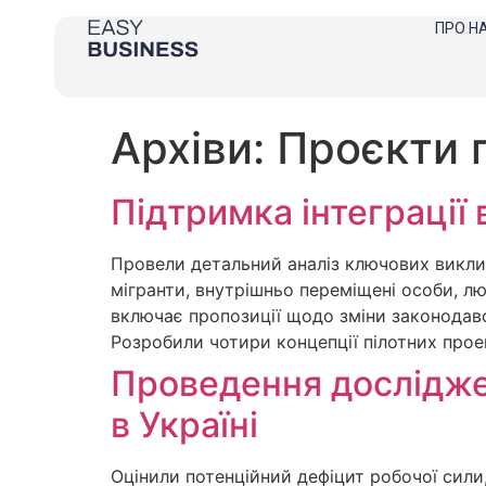
ПРО Н
Архіви:
Проєкти 
Підтримка інтеграції
Провели детальний аналіз ключових виклик
мігранти, внутрішньо переміщені особи, лю
включає пропозиції щодо зміни законодавс
Розробили чотири концепції пілотних проек
Проведення досліджен
в Україні
Оцінили потенційний дефіцит робочої сили,