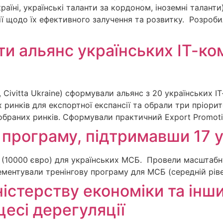
Україні, українські таланти за кордоном, іноземні талан
ї щодо їх ефективного залучення та розвитку. Розробил
 альянс українських ІТ-ком
 Civitta Ukraine) сформували альянс з 20 українських ІТ
ринків для експортної експансії та обрали три пріорите
обраних ринків. Сформували практичний Export Promotio
програму, підтримавши 17 у
 (10000 євро) для українських МСБ. Провели масштабн
ментували тренінгову програму для МСБ (середній рівен
ністерству економіки та ін
есі дерегуляції