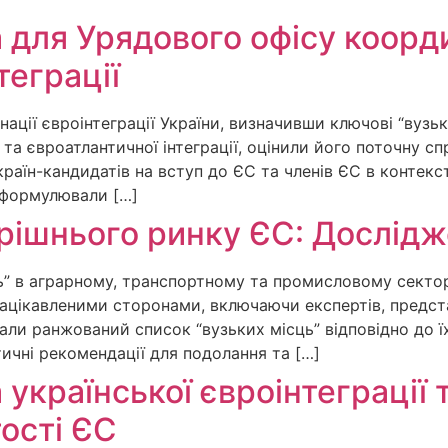
 для Урядового офісу коорд
теграції
ції євроінтеграції України, визначивши ключові “вузькі
 та євроатлантичної інтеграції, оцінили його поточну с
раїн-кандидатів на вступ до ЄС та членів ЄС в контекст
 сформулювали […]
рішнього ринку ЄС: Дослідж
ць” в аграрному, транспортному та промисловому секто
зацікавленими сторонами, включаючи експертів, предс
лали ранжований список “вузьких місць” відповідно до ї
ичні рекомендації для подолання та […]
української євроінтеграції т
ості ЄС