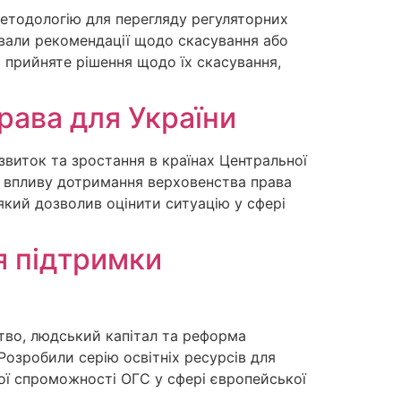
методологію для перегляду регуляторних
ували рекомендації щодо скасування або
о прийняте рішення щодо їх скасування,
рава для України
звиток та зростання в країнах Центральної
тя впливу дотримання верховенства права
 який дозволив оцінити ситуацію у сфері
я підтримки
цтво, людський капітал та реформа
 Розробили серію освітніх ресурсів для
ної спроможності ОГС у сфері європейської