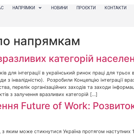
АС
НАПРЯМКИ
НОВИНИ
ПРОЄКТИ
КОНТАКТИ
по напрямкам
 вразливих категорій населен
ів для інтеграції в український ринок праці для трьох 
ди з інвалідністю). Розробили Концепцію інтеграції вра
тва, перелік організаційних заходів та заходи інформа
тів з залучення вразливих категорій […]
ня Future of Work: Розвито
 з яким може стикнутися Україна протягом наступних 10