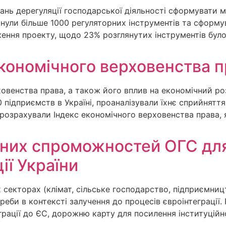
тань дерегуляції господарської діяльності сформувати 
янули більше 1000 регуляторних інструментів та сформ
дження проекту, щодо 23% розглянутих інструментів бул
кономічного верховенства п
ховенства права, а також його вплив на економічний ро
 підприємств в Україні, проаналізували їхнє сприйнят
а розрахували Індекс економічного верховенства права,
йних спроможностей ОГС дл
ії України
 секторах (клімат, сільське господарство, підприємни
реби в контексті залучення до процесів євроінтеграції.
грації до ЄС, дорожню карту для посилення інституцій