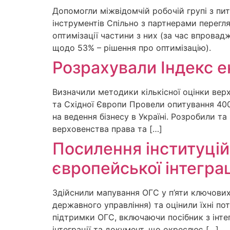
Допомогли міжвідомчій робочій групі з пи
інструментів Спільно з партнерами перегл
оптимізації частини з них (за час впрова
щодо 53% – рішення про оптимізацію).
Розрахували Індекс е
Визначили методики кількісної оцінки вер
та Східної Європи Провели опитування 400
на ведення бізнесу в Україні. Розробили т
верховенства права та […]
Посилення інституці
європейської інтеграц
Здійснили мапування ОГС у п’яти ключових
державного управління) та оцінили їхні пот
підтримки ОГС, включаючи посібник з інте
інтеграції та документ, що окреслює […]