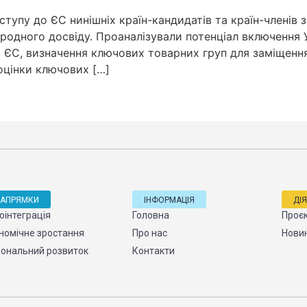
тупу до ЄС нинішніх країн-кандидатів та країн-членів
родного досвіду. Проаналізували потенціал включення 
ЄС, визначення ключових товарних груп для заміщення 
оцінки ключових […]
НАПРЯМКИ
ІНФОРМАЦІЯ
ДІ
оінтеграція
Головна
Проє
номічне зростання
Про нас
Нови
іональний розвиток
Контакти