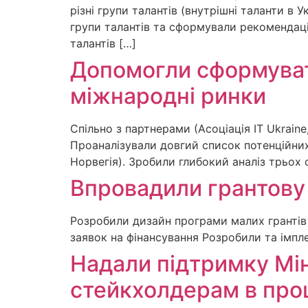
різні групи талантів (внутрішні таланти в 
групи талантів та сформували рекомендаці
талантів […]
Допомогли сформувати
міжнародні ринки
Спільно з партнерами (Асоціація IT Ukraine,
Проаналізували довгий список потенційних 
Норвегія). Зробили глибокий аналіз трьох 
Впровадили грантову 
Розробили дизайн програми малих грантів
заявок на фінансування Розробили та імпле
Надали підтримку Мі
стейкхолдерам в проц