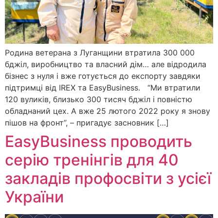
Родина ветерана з Луганщини втратила 300 000
бджіл, виробництво та власний дім… але відродила
бізнес з нуля і вже готується до експорту завдяки
підтримці від IREX та EasyBusiness. “Ми втратили
120 вуликів, близько 300 тисяч бджіл і повністю
обладнаний цех. А вже 25 лютого 2022 року я знову
пішов на фронт”, – пригадує засновник […]
EasyBusiness проводить
серію тренінгів для 40
закладів профосвіти з усієї
України