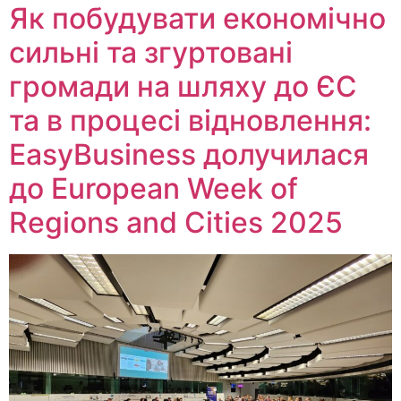
Як побудувати економічно
сильні та згуртовані
громади на шляху до ЄС
та в процесі відновлення:
EasyBusiness долучилася
до European Week of
Regions and Cities 2025