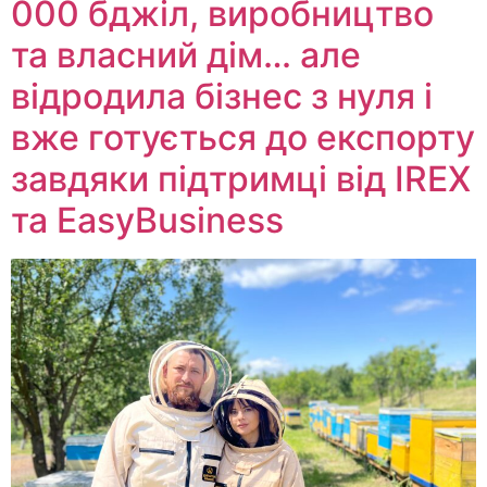
000 бджіл, виробництво
та власний дім… але
відродила бізнес з нуля і
вже готується до експорту
завдяки підтримці від IREX
та EasyBusiness