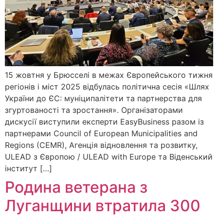
15 жовтня у Брюсселі в межах Європейського тижня
регіонів і міст 2025 відбулась політична сесія «Шлях
України до ЄС: муніципалітети та партнерства для
згуртованості та зростання». Організаторами
дискусії виступили експерти EasyBusiness разом із
партнерами Council of European Municipalities and
Regions (CEMR), Агенція відновлення та розвитку,
ULEAD з Європою / ULEAD with Europe та Віденський
інститут […]
Родина ветерана з
Луганщини втратила 300