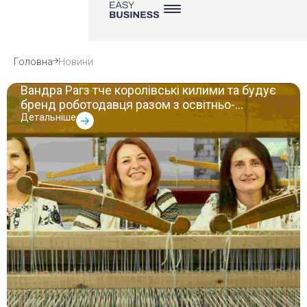
Головна
Новини
Економіка
Вандра Рагз тче королівські килими та будує
бренд роботодавця разом з освітньо-
грантовою програмою «Рестарт для ВПО»
Детальніше